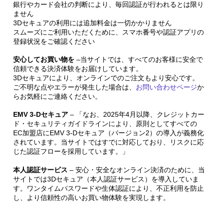
銀行やカード会社の判断により、毎回認証が行われるとは限り
ません
3Dセキュアの利用には追加料金は一切かかりません
スムーズにご利用いただくために、スマホ番号や認証アプリの
登録状況をご確認ください
安心してお買い物を
–
当サイトでは、すべてのお客様に安全で
信頼できる決済体験をお届けしています。
3Dセキュアにより、オンラインでのご注文もより安心です。
ご不明な点やエラーが発生した場合は、
お問い合わせページ
か
らお気軽にご連絡ください。
EMV 3‑Dセキュア
– 「なお、2025年4月以降、クレジットカー
ド・セキュリティガイドラインにより、原則としてすべての
EC加盟店にEMV 3‑Dセキュア（バージョン2）の導入が義務化
されています。当サイトではすでに対応しており、リスクに応
じた認証フローを採用しています。」
本人認証サービス
–
安心・安全なオンライン決済のために、当
サイトでは3Dセキュア（本人認証サービス）を導入していま
す。ワンタイムパスワードや生体認証により、不正利用を防止
し、より信頼性の高いお買い物体験を実現します。