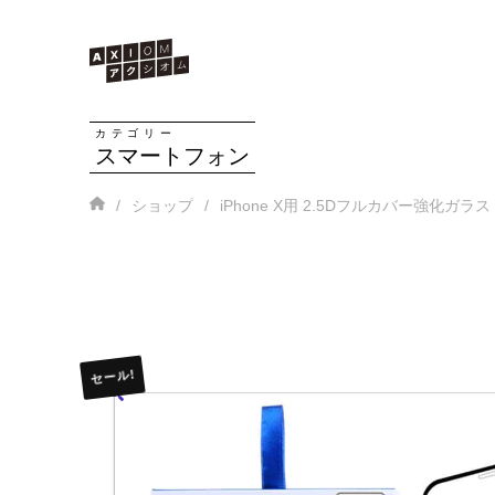
カテゴリー
スマートフォン
Home
/
/
ショップ
iPhone X用 2.5Dフルカバー強化ガラス
セール!
🔍