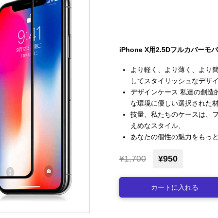
iPhone X用2.5Dフルカ
より軽く、より薄く、より簡単
してスタイリッシュなデザ
デザインケース 私達の創造
な環境に優しい選択された
技量、私たちのケースは、
えめ​​なスタイル、
あなたの個性の魅力をもっ
¥1,700
¥950
カートに入れる