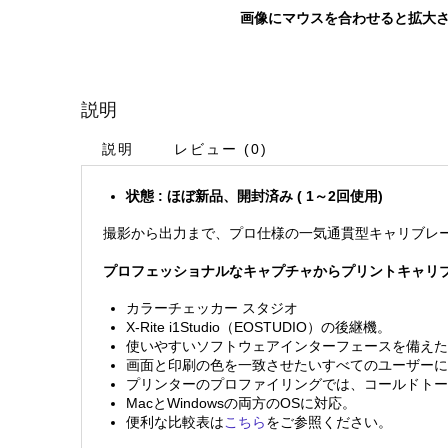
画像にマウスを合わせると拡大
説明
説明
レビュー (0)
状態 : ほぼ新品、開封済み ( 1～2回使用)
撮影から出力まで、プロ仕様の一気通貫型キャリブレ
プロフェッショナルなキャプチャからプリントキャリ
カラーチェッカー スタジオ
X-Rite i1Studio（EOSTUDIO）の後継機。
使いやすいソフトウェアインターフェースを備えた
画面と印刷の色を一致させたいすべてのユーザーに
プリンターのプロファイリングでは、コールドトー
MacとWindowsの両方のOSに対応。
便利な比較表は
こちら
をご参照ください。