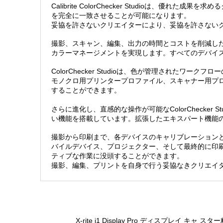
Calibrite ColorChecker Studio
を完全に一致させることが可能になります。
妥協を許さないクリエイターにより、妥協を許さない
撮影、スキャン、編集、出力の時間とコストを削減したい写
カラーマネージメントを実現します。すべてのデバイ
ColorChecker Studioは、色が管理され
モノクロ用プリンタープロファイル、スキャナー用プロファ
することができます。
さらに進化し、直感的な操作が可能なColorCheck
い機能を搭載しています。拡張したエキスパート機能
撮影から印刷まで、各デバイスのキャリブレーションとプロ
バイルデバイス、プロジェクター、そして最終的に印
ティブな作業に没頭することができます。
撮影、編集、プリントを自身で行う妥協なきクリエイターは、
X-rite i1 Display Pro ディスプレイ キャ
スター精密