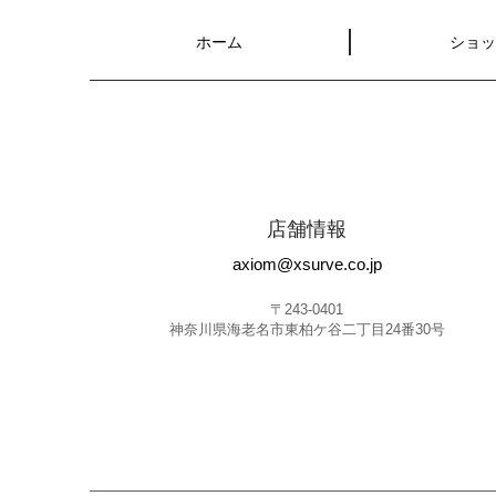
ホーム
ショ
店舗情報
axiom@xsurve.co.jp
〒243-0401
神奈川県海老名市東柏ケ谷二丁目24番30号