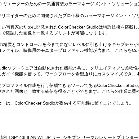
は、優れた成果を求めるクリエーターのための一気通貫型カラーマネージメント・ソ
クリエイターのために開発されたプロ仕様のカラーマネージメント・ソ
真家のために開発されたColorChecker Studioは特許技術を
スで確認した画像と一致するプリントが可能になります。
たワークフローの精度とコントロールを今までにないレベルに引き上げるキャプ
イル、映像用のモニタープロファイル機能が含まれ、これらをColorChe
er Studioソフトウェアは自動化された機能と共に、クリエイティブな
のガイド機能を使って、ワークフローを希望通りにカスタマイズできま
ファイル作成を行う信頼できるツールであるColorChecker Stu
刷された画像と一致する確信を得ることができます。これらの作業に費
ColorChecker Studioが提供する可能性に驚くことでしょう。
 TSP143IIILAN WT JP サー
シチズン サーマルレシートプリンター