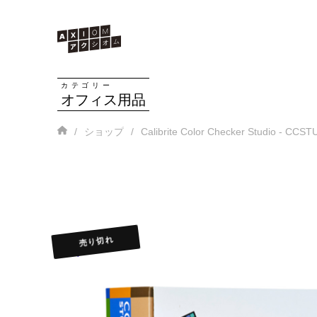
カテゴリー
オフィス用品
Home
/
/
ショップ
Calibrite Color Checker Studio - CCS
売り切れ
🔍