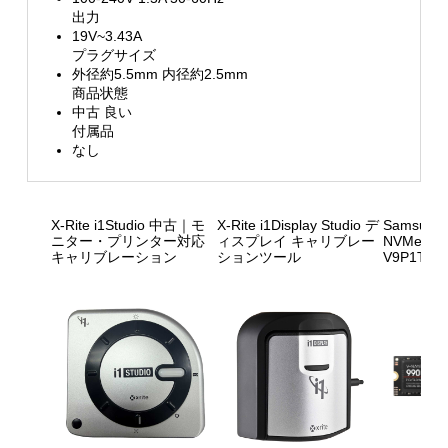
出力
19V~3.43A
プラグサイズ
外径約5.5mm 内径約2.5mm
商品状態
中古 良い
付属品
なし
X-Rite i1Studio 中古｜モ
X-Rite i1Display Studio デ
Samsung 
ニター・プリンター対応
ィスプレイ キャリブレー
NVMe M.2
キャリブレーション
ションツール
V9P1T0B-