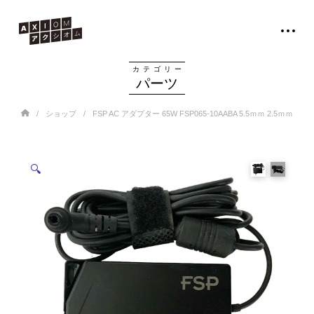
カテゴリー
パーツ
Home
/
/
ショップ
FSP AC アダプター 65W FSP065-10AABA 5.5ｍｍ 2.5ｍｍ
🔍