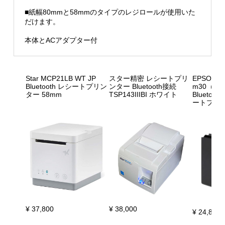
■紙幅80mmと58mmのタイプのレジロールが使用いた
だけます。
本体とACアダプター付
Star MCP21LB WT JP
スター精密 レシートプリ
EPSON T
Bluetooth レシートプリン
ンター Bluetooth接続
m30（M3
ター 58mm
TSP143IIIBI ホワイト
Bluetoo
ートプリ
¥ 37,800
¥ 38,000
¥ 24,800