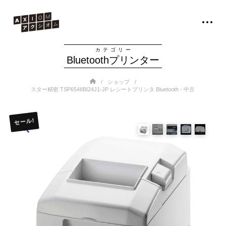
カテゴリー
Bluetoothプリンター
Home
/
/
ショップ
スター精密 TSP654IIBI24J1-JP レシートプリンタ Bluetooth - 中古
セール!
🔍