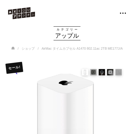
カテゴリー
アップル
Home
/
/
ショップ
AirMac タイムカプセル A1470 802.11ac 2TB ME177J/A
セール!
🔍