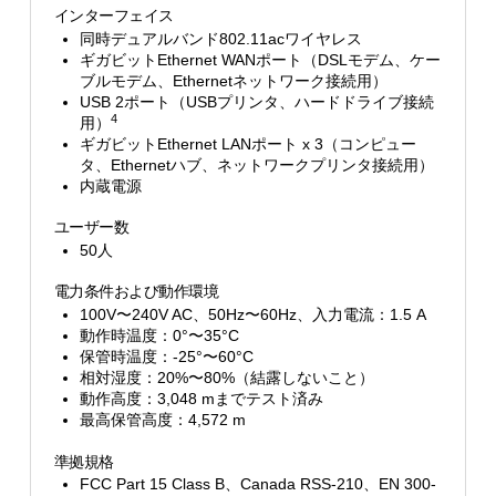
インターフェイス
同時デュアルバンド802.11acワイヤレス
ギガビットEthernet WANポート（DSLモデム、ケー
ブルモデム、Ethernetネットワーク接続用）
USB 2ポート（USBプリンタ、ハードドライブ接続
4
用）
ギガビットEthernet LANポート x 3（コンピュー
タ、Ethernetハブ、ネットワークプリンタ接続用）
内蔵電源
ユーザー数
50人
電力条件および動作環境
100V〜240V AC、50Hz〜60Hz、入力電流：1.5 A
動作時温度：0°〜35°C
保管時温度：-25°〜60°C
相対湿度：20%〜80%（結露しないこと）
動作高度：3,048 mまでテスト済み
最高保管高度：4,572 m
準拠規格
FCC Part 15 Class B、Canada RSS-210、EN 300-