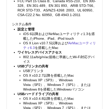
FCC Part 15 Class B、Canada RSS-210、EN 300-
328、EN 301-489、EN 301 893、ARIB STD-T66、
RCR STD-T33、AS/NZS 4268: 2003、UL 60950、
CSA-C22.2 No. 60950、GB 4943.1-2011
システム条件
設定と管理
iOS 6以降およびAirMacユーティリティ1.3を搭
載したiPhone、iPad、iPod touch
OS X Lion v10.7.5以降および
AirMacユーティリ
ティ6.3
を搭載したMac
ワイヤレスデバイスアクセス
802.11a/b/g/n/ac規格に準拠したWi-Fi対応デバ
イス
USBプリンタの共有
USBプリンタ
OS X v10.2.7以降を搭載したMac
Windows XP（SP3）、Windows
Vista（SP2）、Windows 7（SP1）、または
Windows 8を搭載したWindowsパソコン
USBハードドライブの共有
OS X v10.4.8以降を搭載したMac
Windows XP（SP3）、Windows
Vista（SP2）、Windows 7（SP1）、または