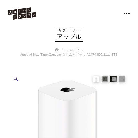
カテゴリー
アップル
Home
/
/
ショップ
Apple AirMac Time Capsule タイムカプセル A1470 802.11ac 3TB
🔍