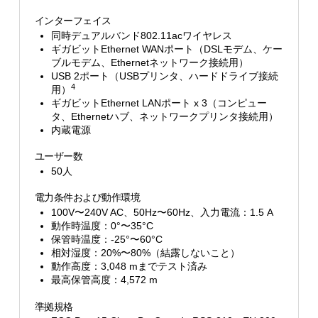
インターフェイス
同時デュアルバンド802.11acワイヤレス
ギガビットEthernet WANポート（DSLモデム、ケー
ブルモデム、Ethernetネットワーク接続用）
USB 2ポート（USBプリンタ、ハードドライブ接続
4
用）
ギガビットEthernet LANポート x 3（コンピュー
タ、Ethernetハブ、ネットワークプリンタ接続用）
内蔵電源
ユーザー数
50人
電力条件および動作環境
100V〜240V AC、50Hz〜60Hz、入力電流：1.5 A
動作時温度：0°〜35°C
保管時温度：-25°〜60°C
相対湿度：20%〜80%（結露しないこと）
動作高度：3,048 mまでテスト済み
最高保管高度：4,572 m
準拠規格