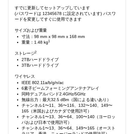
すでに更新してセットアップしています
(パスワードは 12345678 に設定されています) パスワ
ードを変更してすぐに使用できます
サイズおよび重量
寸法：98 mm x 98 mm x 168 mm
1
重量：1.48 kg
2
ストレージ
2TBハードドライブ
3TBハードドライブ
ワイヤレス
IEEE 802.11a/b/g/n/ac
6素子ビームフォーミングアンテナアレイ
同時デュアルバンド2.4GHz/5GHz
無線出力：最大32.5 dBm（国による違いあり）
チャンネル1〜11、36〜116、132〜140、149〜
165（米国およびカナダで使用許可）
チャンネル1〜13、36〜64、100〜140（ヨーロッ
パおよび日本で使用許可）
チャンネル1〜13、36〜64、149〜165（オースト
ラリア、香港、ニュージーランドで使用許可）